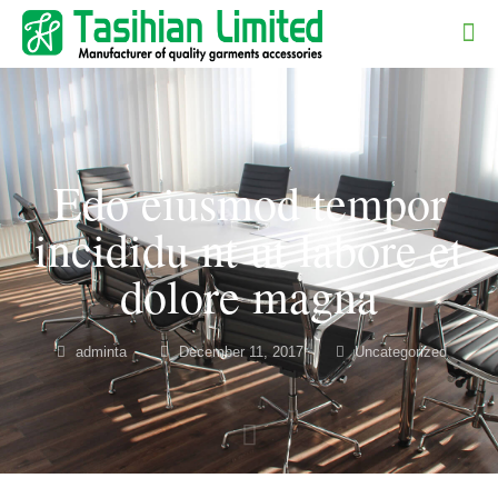
Edo eiusmod tempor
incididu nt ut labore et
dolore magna
adminta
December 11, 2017
Uncategorized