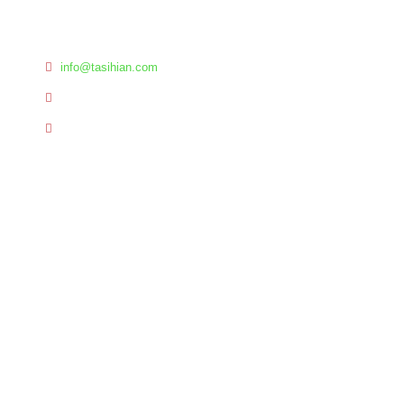
Plot: 31, Road: 08, Block: C
Dhour, Nishatnagar, Turag
Dhaka - 1230, Bangladesh.
info@tasihian.com
+88 01977 201010
+88 01743 038765
Location Map