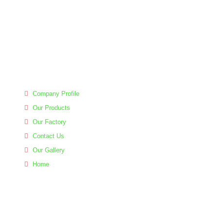
Tasihian Limited
is one of the largest and leading Garments
Accessories Manufacturer in Bangladesh since 2000. The
facilities are well equipped with state of the art machinery and
backup with dynamic team.
Important Links
Company Profile
Our Products
Our Factory
Contact Us
Our Gallery
Home
Contact Us